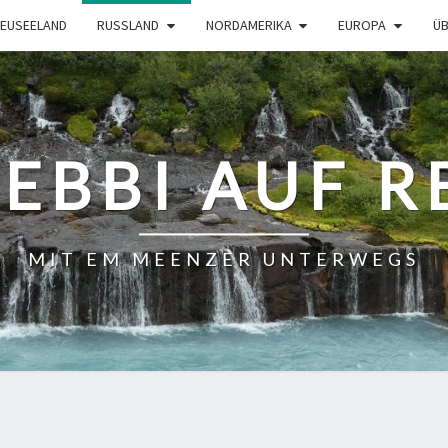
EUSEELAND
RUSSLAND
NORDAMERIKA
EUROPA
ÜB
BEBBI AUF R
MIT EM MEENZER UNTERWEGS