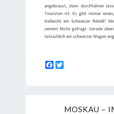
angebraust, dann durchfahren lass
Touristen ist: Es gibt immer einen
Vielleicht ein Schweizer Rebell? 
seinem Motiv gefragt. Gerade über
tatsächlich ein schwarzer Wagen a
Fa
T
ce
wi
b
tt
o
er
o
k
MOSKAU – I