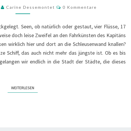
IM
Kommentare
9
Carine Dessemontet
0 Kommentare
HERZEN
RUSSLANDS
gelegt. Seen, ob natürlich oder gestaut, vier Flüsse, 17
lweise doch leise Zweifel an den Fahrkünsten des Kapitäns
n wirklich hier und dort an die Schleusenwand knallen?
e Schiff, das auch nicht mehr das jüngste ist. Ob es bis
elangen wir endlich in die Stadt der Städte, die dieses
WEITERLESEN
WEITERLESEN