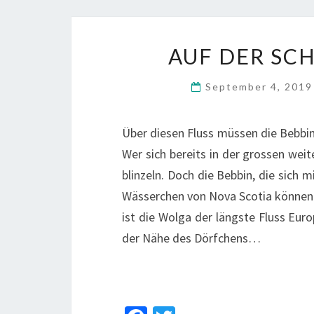
o
er
o
k
AUF DER SC
September 4, 201
Über diesen Fluss müssen die Bebbin 
Wer sich bereits in der grossen weit
blinzeln. Doch die Bebbin, die sich m
Wässerchen von Nova Scotia können 
ist die Wolga der längste Fluss Eur
der Nähe des Dörfchens…