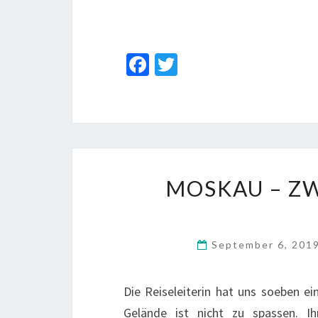
Fa
T
ce
wi
b
tt
o
er
o
k
MOSKAU – Z
September 6, 201
Die Reiseleiterin hat uns soeben e
Gelände ist nicht zu spassen. I