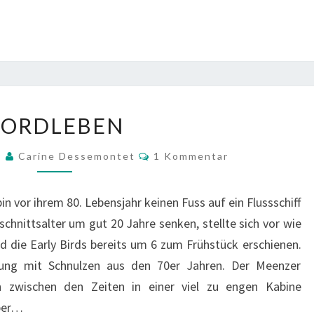
BORDLEBEN
BORDLEBEN
Kommentare
9
Carine Dessemontet
1 Kommentar
bin vor ihrem 80. Lebensjahr keinen Fuss auf ein Flussschiff
schnittsalter um gut 20 Jahre senken, stellte sich vor wie
 die Early Birds bereits um 6 zum Frühstück erschienen.
tung mit Schnulzen aus den 70er Jahren. Der Meenzer
en zwischen den Zeiten in einer viel zu engen Kabine
aber…