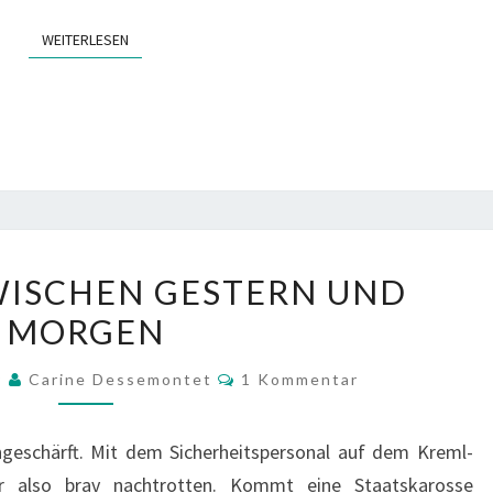
WEITERLESEN
WEITERLESEN
MOSKAU
WISCHEN GESTERN UND
–
MORGEN
ZWISCHEN
GESTERN
Kommentare
9
Carine Dessemontet
1 Kommentar
UND
MORGEN
ingeschärft. Mit dem Sicherheitspersonal auf dem Kreml-
hr also brav nachtrotten. Kommt eine Staatskarosse