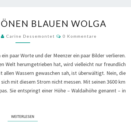
AUF
HÖNEN BLAUEN WOLGA
DER
SCHÖNEN
Kommentare
9
Carine Dessemontet
0 Kommentare
BLAUEN
WOLGA
ein paar Worte und der Meenzer ein paar Bilder verlieren.
en Welt herumgetrieben hat, wird vielleicht nur freundlich
it allen Wassern gewaschen sah, ist überwältigt. Nein, die
sich mit diesem Strom nicht messen. Mit seinen 3600 km
opas. Sie entspringt einer Höhe – Waldaihöhe genannt – in
WEITERLESEN
WEITERLESEN