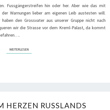
en. Fussgängerstreifen hin oder her. Aber wie das mit
, der Warnungen lieber am eigenen Leib austesten will.
Wir haben den Grossvater aus unserer Gruppe nicht nach
queren wir die Strasse vor dem Kreml-Palast, da kommt
ngefahren….
WEITERLESEN
WEITERLESEN
MOSKAU
M HERZEN RUSSLANDS
–