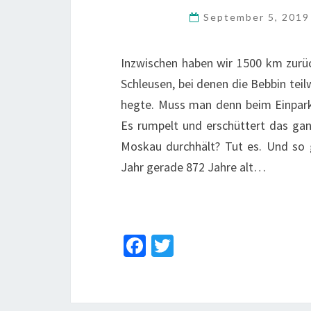
September 5, 201
Inzwischen haben wir 1500 km zurück
Schleusen, bei denen die Bebbin tei
hegte. Muss man denn beim Einparke
Es rumpelt und erschüttert das ganz
Moskau durchhält? Tut es. Und so g
Jahr gerade 872 Jahre alt…
Fa
T
ce
wi
b
tt