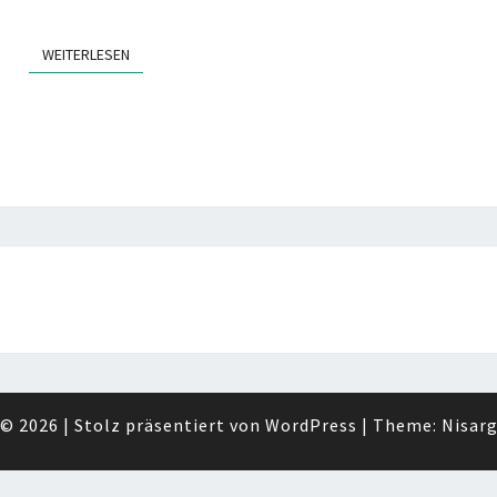
WEITERLESEN
WEITERLESEN
© 2026
|
Stolz präsentiert von
WordPress
|
Theme:
Nisar