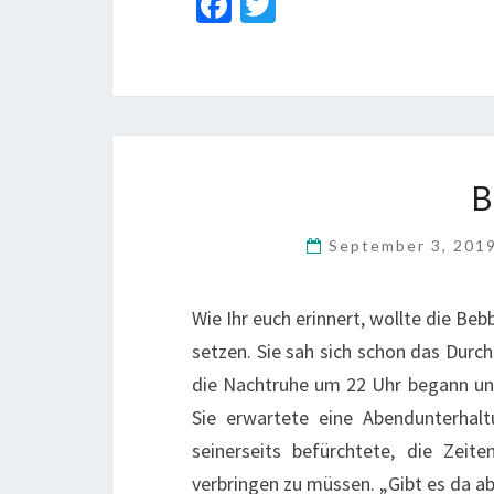
Fa
T
ce
wi
b
tt
o
er
o
k
September 3, 201
Wie Ihr euch erinnert, wollte die Beb
setzen. Sie sah sich schon das Durch
die Nachtruhe um 22 Uhr begann und
Sie erwartete eine Abendunterhal
seinerseits befürchtete, die Zeit
verbringen zu müssen. „Gibt es da 