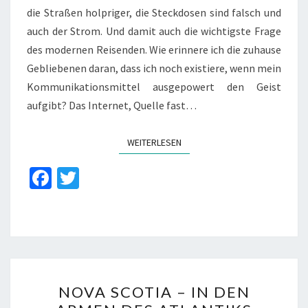
die Straßen holpriger, die Steckdosen sind falsch und
auch der Strom. Und damit auch die wichtigste Frage
des modernen Reisenden. Wie erinnere ich die zuhause
Gebliebenen daran, dass ich noch existiere, wenn mein
Kommunikationsmittel ausgepowert den Geist
aufgibt? Das Internet, Quelle fast…
WEITERLESEN
WEITERLESEN
Fa
T
ce
wi
b
tt
o
er
o
NOVA
k
NOVA SCOTIA – IN DEN
SCOTIA