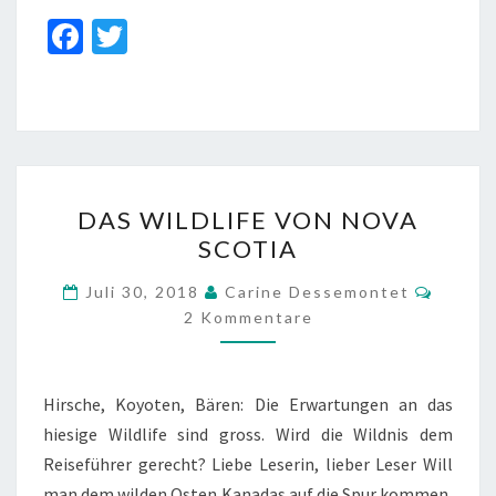
Fa
T
ce
wi
b
tt
o
er
o
DAS
k
DAS WILDLIFE VON NOVA
WILDLIFE
SCOTIA
VON
NOVA
Komme
Juli 30, 2018
Carine Dessemontet
SCOTIA
2 Kommentare
Hirsche, Koyoten, Bären: Die Erwartungen an das
hiesige Wildlife sind gross. Wird die Wildnis dem
Reiseführer gerecht? Liebe Leserin, lieber Leser Will
man dem wilden Osten Kanadas auf die Spur kommen,