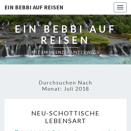
EIN BEBBI AUF REISEN
Togg
navig
EIN BEBBI AUF
REISEN
MIT EM MEENZER UNTERWEGS
Durchsuchen Nach
Monat:
Juli 2018
NEU-
NEU-SCHOTTISCHE
SCHOTTISCHE
LEBENSART
LEBENSART
Kommen