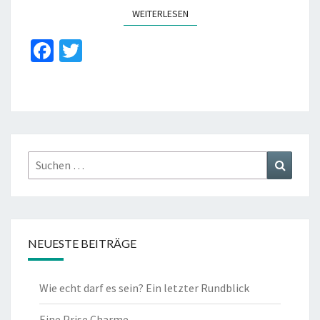
WEITERLESEN
WEITERLESEN
Fa
T
ce
wi
b
tt
o
er
o
k
Suchen
Suchen
nach:
NEUESTE BEITRÄGE
Wie echt darf es sein? Ein letzter Rundblick
Eine Prise Charme