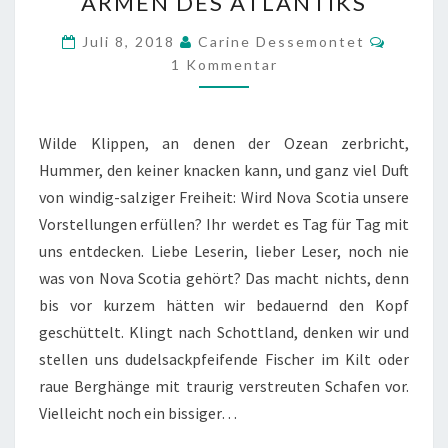
ARMEN DES ATLANTIKS
–
IN
Kommen
Juli 8, 2018
Carine Dessemontet
DEN
1 Kommentar
ARMEN
DES
Wilde Klippen, an denen der Ozean zerbricht,
ATLANTIKS
Hummer, den keiner knacken kann, und ganz viel Duft
von windig-salziger Freiheit: Wird Nova Scotia unsere
Vorstellungen erfüllen? Ihr werdet es Tag für Tag mit
uns entdecken. Liebe Leserin, lieber Leser, noch nie
was von Nova Scotia gehört? Das macht nichts, denn
bis vor kurzem hätten wir bedauernd den Kopf
geschüttelt. Klingt nach Schottland, denken wir und
stellen uns dudelsackpfeifende Fischer im Kilt oder
raue Berghänge mit traurig verstreuten Schafen vor.
Vielleicht noch ein bissiger…