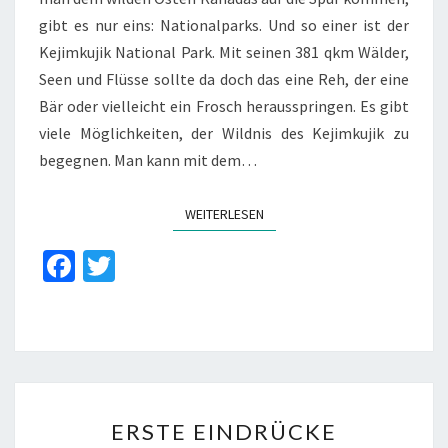
gibt es nur eins: Nationalparks. Und so einer ist der
Kejimkujik National Park. Mit seinen 381 qkm Wälder,
Seen und Flüsse sollte da doch das eine Reh, der eine
Bär oder vielleicht ein Frosch herausspringen. Es gibt
viele Möglichkeiten, der Wildnis des Kejimkujik zu
begegnen. Man kann mit dem…
WEITERLESEN
WEITERLESEN
Fa
T
ce
wi
b
tt
o
er
o
ERSTE
k
ERSTE EINDRÜCKE
EINDRÜCKE