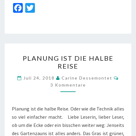
Fa
T
ce
wi
b
tt
o
er
o
PLANUNG
k
PLANUNG IST DIE HALBE
IST
REISE
DIE
HALBE
Komme
Juli 24, 2018
Carine Dessemontet
REISE
3 Kommentare
Planung ist die halbe Reise. Oder wie die Technik alles
so viel einfacher macht. Liebe Leserin, lieber Leser,
ob um die Ecke oder ein bisschen weiter weg: Jenseits
des Gartenzauns ist alles anders. Das Gras ist grüner,