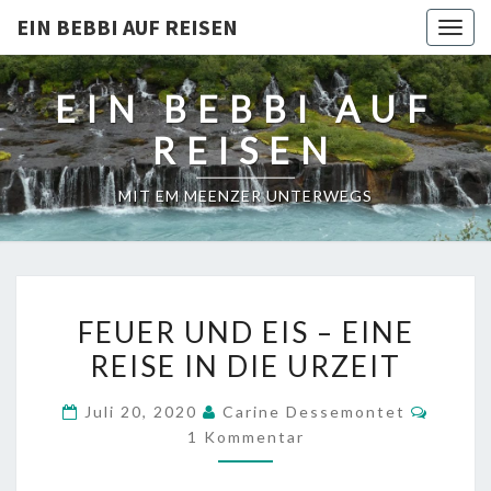
EIN BEBBI AUF REISEN
Togg
navig
EIN BEBBI AUF
REISEN
MIT EM MEENZER UNTERWEGS
FEUER
FEUER UND EIS – EINE
UND
REISE IN DIE URZEIT
EIS
–
Komme
Juli 20, 2020
Carine Dessemontet
EINE
1 Kommentar
REISE
IN