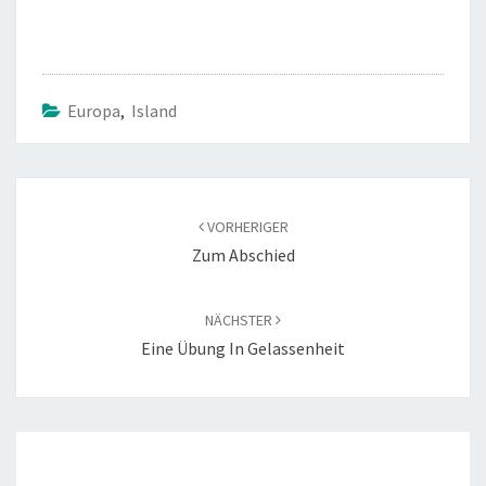
ce
wi
b
tt
o
er
o
Europa
,
Island
k
Beitragsnavigation
VORHERIGER
Zum Abschied
NÄCHSTER
Eine Übung In Gelassenheit