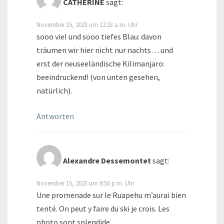
CATHERINE
sagt:
November 15, 2023 um 12:23 a.m. Uhr
sooo viel und sooo tiefes Blau: davon
träumen wir hier nicht nur nachts… und
erst der neuseeländische Kilimanjaro:
beeindruckend! (von unten gesehen,
natürlich).
Antworten
Alexandre Dessemontet
sagt:
November 15, 2023 um 8:50 p.m. Uhr
Une promenade sur le Ruapehu m’aurai bien
tenté. On peut y faire du ski je crois. Les
photo sont splendide