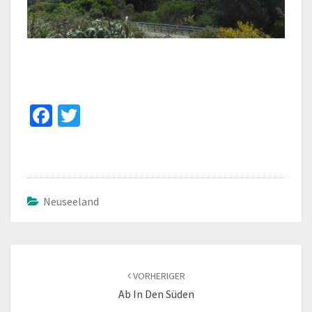
Fa
T
ce
wi
b
tt
o
er
o
Neuseeland
k
Beitragsnavigation
VORHERIGER
Ab In Den Süden