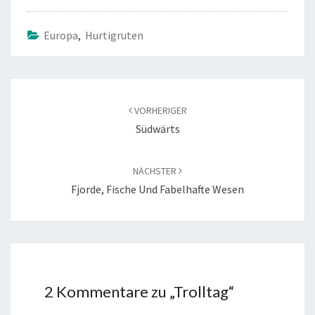
o
er
o
Europa
,
Hurtigruten
k
Beitragsnavigation
VORHERIGER
Südwärts
NÄCHSTER
Fjorde, Fische Und Fabelhafte Wesen
2 Kommentare zu „
Trolltag
“