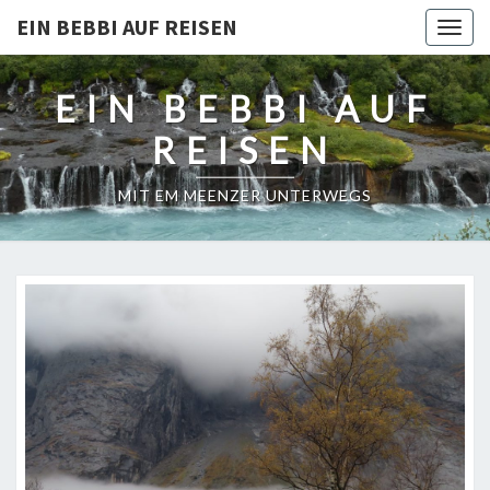
EIN BEBBI AUF REISEN
Togg
navig
EIN BEBBI AUF
REISEN
MIT EM MEENZER UNTERWEGS