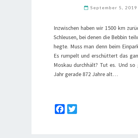
September 5, 201
Inzwischen haben wir 1500 km zurück
Schleusen, bei denen die Bebbin tei
hegte. Muss man denn beim Einparke
Es rumpelt und erschüttert das ganz
Moskau durchhält? Tut es. Und so g
Jahr gerade 872 Jahre alt…
Fa
T
ce
wi
b
tt