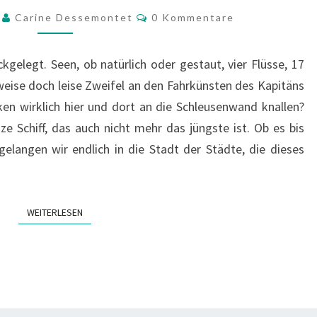
IM
Kommentare
9
Carine Dessemontet
0 Kommentare
HERZEN
RUSSLANDS
gelegt. Seen, ob natürlich oder gestaut, vier Flüsse, 17
lweise doch leise Zweifel an den Fahrkünsten des Kapitäns
n wirklich hier und dort an die Schleusenwand knallen?
e Schiff, das auch nicht mehr das jüngste ist. Ob es bis
elangen wir endlich in die Stadt der Städte, die dieses
WEITERLESEN
WEITERLESEN