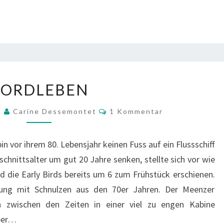
BORDLEBEN
BORDLEBEN
Kommentare
9
Carine Dessemontet
1 Kommentar
bin vor ihrem 80. Lebensjahr keinen Fuss auf ein Flussschiff
schnittsalter um gut 20 Jahre senken, stellte sich vor wie
 die Early Birds bereits um 6 zum Frühstück erschienen.
tung mit Schnulzen aus den 70er Jahren. Der Meenzer
en zwischen den Zeiten in einer viel zu engen Kabine
aber…