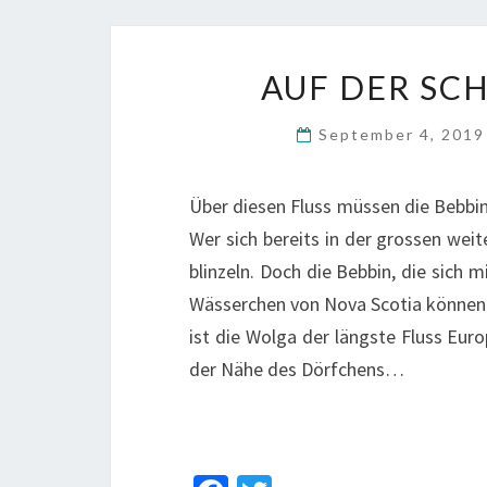
o
er
o
k
AUF DER SC
September 4, 201
Über diesen Fluss müssen die Bebbin 
Wer sich bereits in der grossen weit
blinzeln. Doch die Bebbin, die sich m
Wässerchen von Nova Scotia können 
ist die Wolga der längste Fluss Eur
der Nähe des Dörfchens…