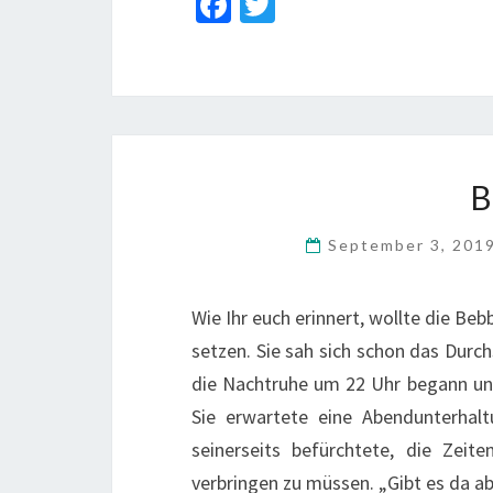
Fa
T
ce
wi
b
tt
o
er
o
k
September 3, 201
Wie Ihr euch erinnert, wollte die Beb
setzen. Sie sah sich schon das Durch
die Nachtruhe um 22 Uhr begann und
Sie erwartete eine Abendunterhal
seinerseits befürchtete, die Zeit
verbringen zu müssen. „Gibt es da 