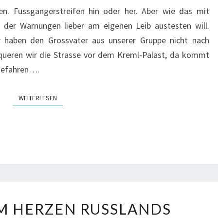
en. Fussgängerstreifen hin oder her. Aber wie das mit
, der Warnungen lieber am eigenen Leib austesten will.
Wir haben den Grossvater aus unserer Gruppe nicht nach
queren wir die Strasse vor dem Kreml-Palast, da kommt
ngefahren….
WEITERLESEN
WEITERLESEN
MOSKAU
M HERZEN RUSSLANDS
–