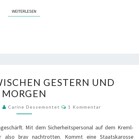
WEITERLESEN
WEITERLESEN
MOSKAU
WISCHEN GESTERN UND
–
MORGEN
ZWISCHEN
GESTERN
Kommentare
9
Carine Dessemontet
1 Kommentar
UND
MORGEN
ingeschärft. Mit dem Sicherheitspersonal auf dem Kreml-
hr also brav nachtrotten. Kommt eine Staatskarosse