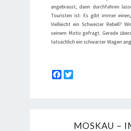
angebraust, dann durchfahren lass
Touristen ist: Es gibt immer einen
Vielleicht ein Schweizer Rebell? 
seinem Motiv gefragt. Gerade über
tatsächlich ein schwarzer Wagen a
Fa
T
ce
wi
b
tt
o
er
o
k
MOSKAU – I