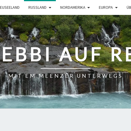
EUSEELAND
RUSSLAND
NORDAMERIKA
EUROPA
ÜB
BEBBI AUF R
MIT EM MEENZER UNTERWEGS