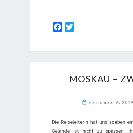
Fa
T
ce
wi
b
tt
o
er
o
k
MOSKAU – Z
September 6, 201
Die Reiseleiterin hat uns soeben e
Gelände ist nicht zu spassen. I