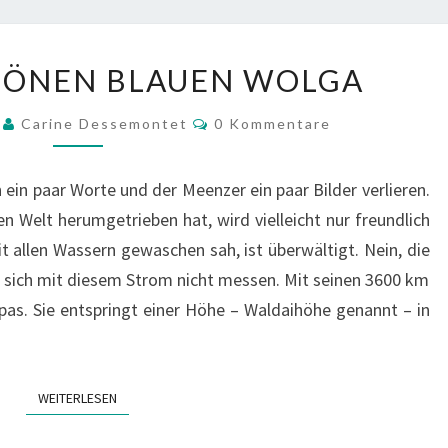
AUF
HÖNEN BLAUEN WOLGA
DER
SCHÖNEN
Kommentare
9
Carine Dessemontet
0 Kommentare
BLAUEN
WOLGA
ein paar Worte und der Meenzer ein paar Bilder verlieren.
en Welt herumgetrieben hat, wird vielleicht nur freundlich
it allen Wassern gewaschen sah, ist überwältigt. Nein, die
sich mit diesem Strom nicht messen. Mit seinen 3600 km
opas. Sie entspringt einer Höhe – Waldaihöhe genannt – in
WEITERLESEN
WEITERLESEN