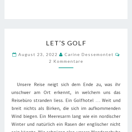
ce
wi
b
tt
o
er
o
LET’S
k
LET’S GOLF
GOLF
Komm
August 23, 2022
Carine Dessemontet
2 Kommentare
Unsere Reise neigt sich dem Ende zu, was ihr
unschwer am Ort erkennt, in welchem uns das
Reisebüro stranden liess. Ein Golfhotel … Weit und
breit nichts als Birken, die sich im aufkommenden
Wind biegen. Ein Meeresarm lang wie ein nordischer
Winter und natürlich ein Rasen der englischer nicht