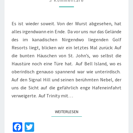
3 Kommentare
Es ist wieder soweit. Von der Wurst abgesehen, hat
alles irgendwann ein Ende. Da vor uns nur das Gelände
des im kanadischen Nirgendwo liegenden Golf
Resorts liegt, blicken wir ein letztes Mal zurück: Auf
die bunten Häuschen von St. John’s, wo selbst die
Haustüre noch eine Türe hat. Auf Bell Island, wo es
oberirdisch genauso spannend war wie unterirdisch.
Auf den Signal Hill und seinen berühmten Nebel, der
uns die Sicht auf die gefährlich enge Hafeneinfahrt
verweigerte. Auf Trinity mit…
WEITERLESEN
WEITERLESEN
Fa
T