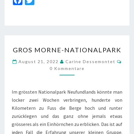
Fa
T
ce
wi
b
tt
o
er
o
GROS
k
GROS MORNE-NATIONALPARK
MORNE-
NATIONALPARK
Komm
August 21, 2022
Carine Dessemontet
0 Kommentare
Im grössten Nationalpark Neufundlands könnte man
locker zwei Wochen verbringen, hunderte von
Kilometern zu Fuss die Berge hoch und runter
zurücklegen und das ganz ohne jemals etwas
grösseres als ein Einhörnchen zu erblicken. Das ist auf
jeden Fall die Erfahrung unserer kleinen Gruppe.