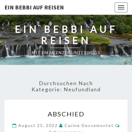
EIN BEBBI AUF REISEN
Togg
navig
EIN BEBBI AUF
REISEN
MIT EM MEENZER UNTERWEGS
Durchsuchen Nach
Kategorie:
Neufundland
ABSCHIED
ABSCHIED
Komm
August 25, 2022
Carine Dessemontet