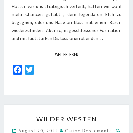
Hätten wir uns strategisch verteilt, hätten wir wohl
mehr Chancen gehabt , dem legendären Elch zu
begegnen, oder uns Nase an Nase mit einem Bären
wiederzufinden. Aber so, in geschlossener Formation
und mit lautstarken Diskussionen über den…
WEITERLESEN
WEITERLESEN
Fa
T
ce
wi
b
tt
o
er
o
WILDER
k
WILDER WESTEN
WESTEN
Komm
August 20, 2022
Carine Dessemontet