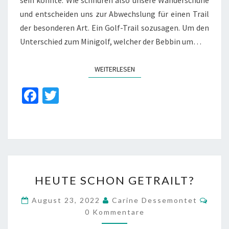
sein könnte. Wie schnüren also unsere Wanderschuhe
und entscheiden uns zur Abwechslung für einen Trail
der besonderen Art. Ein Golf-Trail sozusagen. Um den
Unterschied zum Minigolf, welcher der Bebbin um…
WEITERLESEN
WEITERLESEN
Fa
T
ce
wi
b
tt
o
er
o
HEUTE
k
HEUTE SCHON GETRAILT?
SCHON
GETRAILT?
Komm
August 23, 2022
Carine Dessemontet
0 Kommentare