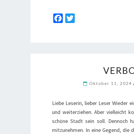
Fa
T
ce
wi
b
tt
o
er
o
k
VERB
Oktober 11, 2024
Liebe Leserin, lieber Leser Wieder 
und weiterziehen. Aber vielleicht
schöne Stadt sein soll. Dennoch 
mitzunehmen. In eine Gegend, die di