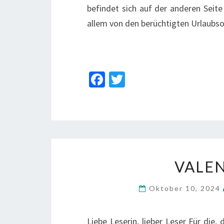
befindet sich auf der anderen Seit
allem von den berüchtigten Urlaubs
Fa
T
ce
wi
b
tt
o
er
o
k
VALEN
Oktober 10, 2024
Liebe Leserin, lieber Leser Für die,