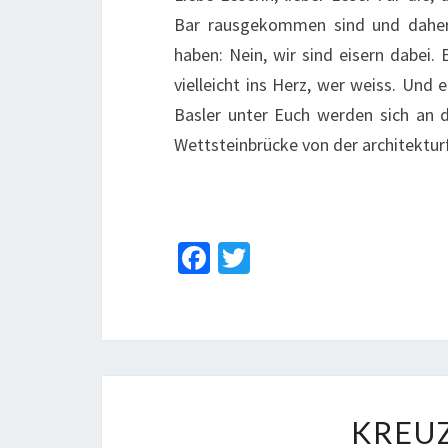
Bar rausgekommen sind und daher d
haben: Nein, wir sind eisern dabei.
vielleicht ins Herz, wer weiss. Und e
Basler unter Euch werden sich an d
Wettsteinbrücke von der architektu
Fa
T
ce
wi
b
tt
o
er
o
k
KREU