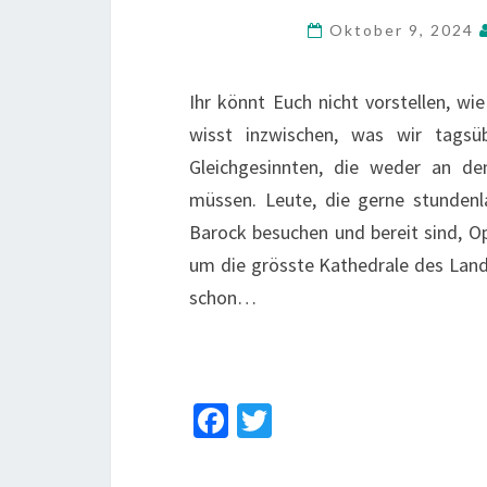
Oktober 9, 2024
Ihr könnt Euch nicht vorstellen, wi
wisst inzwischen, was wir tagsü
Gleichgesinnten, die weder an de
müssen. Leute, die gerne stunden
Barock besuchen und bereit sind, Op
um die grösste Kathedrale des Lande
schon…
Fa
T
ce
wi