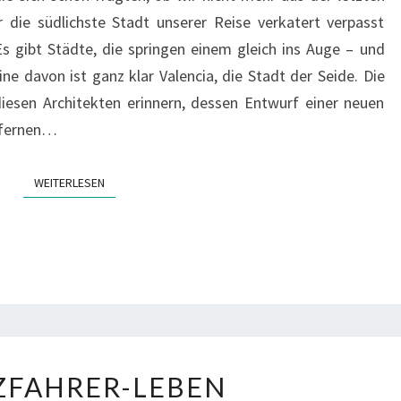
ie südlichste Stadt unserer Reise verkatert verpasst
 Es gibt Städte, die springen einem gleich ins Auge – und
ine davon ist ganz klar Valencia, die Stadt der Seide. Die
iesen Architekten erinnern, dessen Entwurf einer neuen
rfernen…
WEITERLESEN
WEITERLESEN
KREUZFAHRER-
ZFAHRER-LEBEN
LEBEN