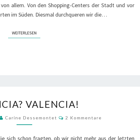
e von allem. Von den Shopping-Centers der Stadt und vor
orten im Süden. Diesmal durchqueren wir die…
WEITERLESEN
WEITERLESEN
VALENCIA?
CIA? VALENCIA!
VALENCIA!
Kommentare
Carine Dessemontet
2 Kommentare
 die sich schon fragten, ob wir nicht mehr aus der letzten