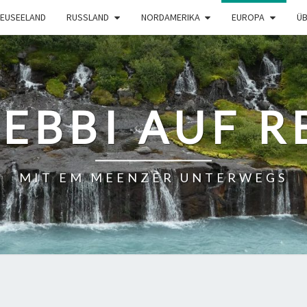
EUSEELAND
RUSSLAND
NORDAMERIKA
EUROPA
ÜB
BEBBI AUF R
MIT EM MEENZER UNTERWEGS