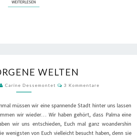
WEITERLESEN
WEITERLESEN
VERBORGENE
ORGENE WELTEN
WELTEN
Kommentare
Carine Dessemontet
3 Kommentare
einmal müssen wir eine spannende Stadt hinter uns lassen
 kommen wir wieder… Wir haben gehört, dass Palma eine
haben wir uns entschieden, Euch mal ganz woandershin
e wenigsten von Euch vielleicht besucht haben, denn sie