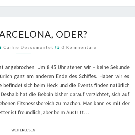
I
BARCELONA, ODER?
LOVE
BARCELONA,
Kommentare
Carine Dessemontet
0 Kommentare
ODER?
ist angebrochen. Um 8.45 Uhr stehen wir – keine Sekunde
ürlich ganz am anderen Ende des Schiffes. Haben wir es
befindet sich beim Heck und die Events finden natürlich
Deshalb hat die Bebbin bisher darauf verzichtet, sich auf
ebenen Fitsnesssbereich zu machen. Man kann es mit der
ter ist freundlich, aber beim Austritt…
WEITERLESEN
WEITERLESEN