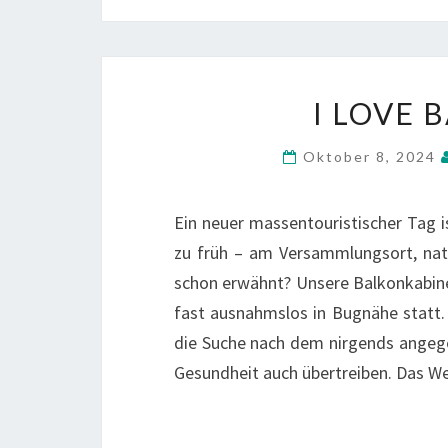
b
tt
o
er
o
k
I LOVE 
Oktober 8, 2024
Ein neuer massentouristischer Tag 
zu früh – am Versammlungsort, nat
schon erwähnt? Unsere Balkonkabine 
fast ausnahmslos in Bugnähe statt. 
die Suche nach dem nirgends angeg
Gesundheit auch übertreiben. Das Wet