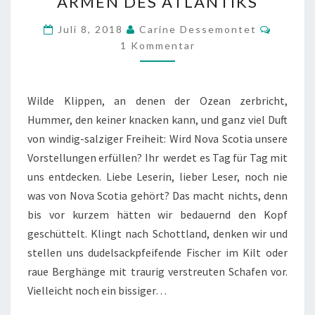
ARMEN DES ATLANTIKS
–
IN
Kommen
Juli 8, 2018
Carine Dessemontet
DEN
1 Kommentar
ARMEN
DES
Wilde Klippen, an denen der Ozean zerbricht,
ATLANTIKS
Hummer, den keiner knacken kann, und ganz viel Duft
von windig-salziger Freiheit: Wird Nova Scotia unsere
Vorstellungen erfüllen? Ihr werdet es Tag für Tag mit
uns entdecken. Liebe Leserin, lieber Leser, noch nie
was von Nova Scotia gehört? Das macht nichts, denn
bis vor kurzem hätten wir bedauernd den Kopf
geschüttelt. Klingt nach Schottland, denken wir und
stellen uns dudelsackpfeifende Fischer im Kilt oder
raue Berghänge mit traurig verstreuten Schafen vor.
Vielleicht noch ein bissiger…