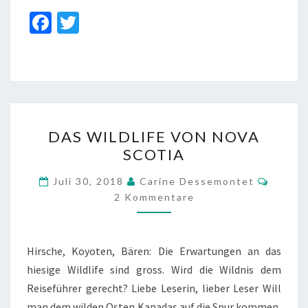
Fa
T
ce
wi
b
tt
o
er
o
DAS
k
DAS WILDLIFE VON NOVA
WILDLIFE
SCOTIA
VON
NOVA
Komme
Juli 30, 2018
Carine Dessemontet
SCOTIA
2 Kommentare
Hirsche, Koyoten, Bären: Die Erwartungen an das
hiesige Wildlife sind gross. Wird die Wildnis dem
Reiseführer gerecht? Liebe Leserin, lieber Leser Will
man dem wilden Osten Kanadas auf die Spur kommen,