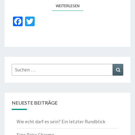
WEITERLESEN
WEITERLESEN
Fa
T
ce
wi
b
tt
o
er
o
k
Suchen
Suchen
nach:
NEUESTE BEITRÄGE
Wie echt darf es sein? Ein letzter Rundblick
Eine Prise Charme