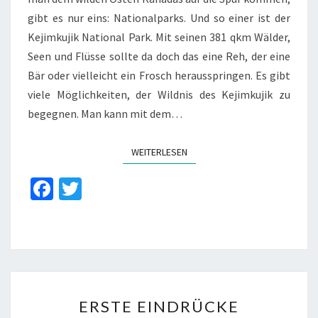
gibt es nur eins: Nationalparks. Und so einer ist der
Kejimkujik National Park. Mit seinen 381 qkm Wälder,
Seen und Flüsse sollte da doch das eine Reh, der eine
Bär oder vielleicht ein Frosch herausspringen. Es gibt
viele Möglichkeiten, der Wildnis des Kejimkujik zu
begegnen. Man kann mit dem…
WEITERLESEN
WEITERLESEN
Fa
T
ce
wi
b
tt
o
er
o
ERSTE
k
ERSTE EINDRÜCKE
EINDRÜCKE