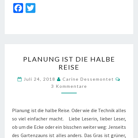
Fa
T
ce
wi
b
tt
o
er
o
PLANUNG
k
PLANUNG IST DIE HALBE
IST
REISE
DIE
HALBE
Komme
Juli 24, 2018
Carine Dessemontet
REISE
3 Kommentare
Planung ist die halbe Reise. Oder wie die Technik alles
so viel einfacher macht. Liebe Leserin, lieber Leser,
ob um die Ecke oder ein bisschen weiter weg: Jenseits
des Gartenzauns ist alles anders. Das Gras ist grüner,