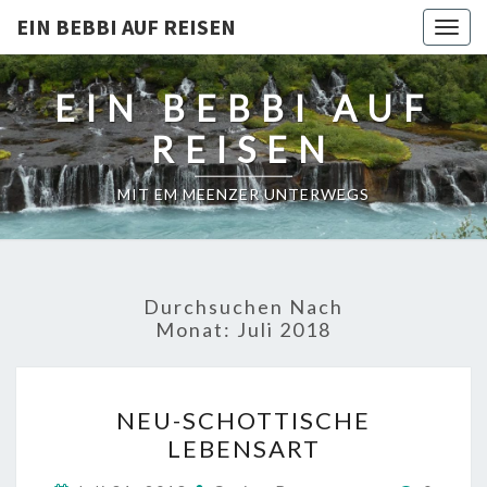
EIN BEBBI AUF REISEN
Togg
navig
EIN BEBBI AUF
REISEN
MIT EM MEENZER UNTERWEGS
Durchsuchen Nach
Monat:
Juli 2018
NEU-
NEU-SCHOTTISCHE
SCHOTTISCHE
LEBENSART
LEBENSART
Kommen