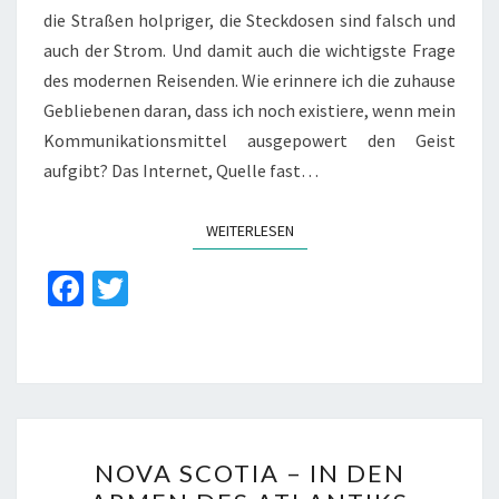
die Straßen holpriger, die Steckdosen sind falsch und
auch der Strom. Und damit auch die wichtigste Frage
des modernen Reisenden. Wie erinnere ich die zuhause
Gebliebenen daran, dass ich noch existiere, wenn mein
Kommunikationsmittel ausgepowert den Geist
aufgibt? Das Internet, Quelle fast…
WEITERLESEN
WEITERLESEN
Fa
T
ce
wi
b
tt
o
er
o
NOVA
k
NOVA SCOTIA – IN DEN
SCOTIA