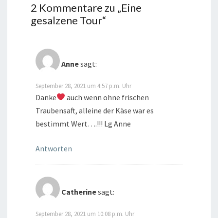
2 Kommentare zu „
Eine
gesalzene Tour
“
Anne
sagt:
September 28, 2021 um 4:57 p.m. Uhr
Danke
auch wenn ohne frischen
Traubensaft, alleine der Käse war es
bestimmt Wert….!!! Lg Anne
Antworten
Catherine
sagt:
September 28, 2021 um 10:08 p.m. Uhr