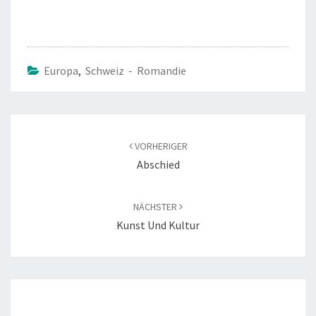
ce
wi
b
tt
o
er
o
Europa
,
Schweiz - Romandie
k
Beitragsnavigation
VORHERIGER
Abschied
NÄCHSTER
Kunst Und Kultur