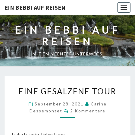
EIN BEBBI AUF REISEN
Togg
navig
EIN BEBBI AUF
REISEN
MIT EM MEENZER UNTERWEGS
EINE
EINE GESALZENE TOUR
GESALZENE
TOUR
September 28, 2021
Carine
Kommentare
Dessemontet
2 Kommentare
Liebe Leserin, lieber Leser