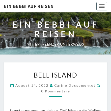
EIN BEBBI AUF REISEN
Togg
navig
EIN BEBBI AUF
REISEN
MIT EM MEENZER UNTERWEGS
BELL
BELL ISLAND
ISLAND
Komm
August 14, 2022
Carine Dessemontet
0 Kommentare
Samstagmorgen um sieben. Tief hängen die Wolken