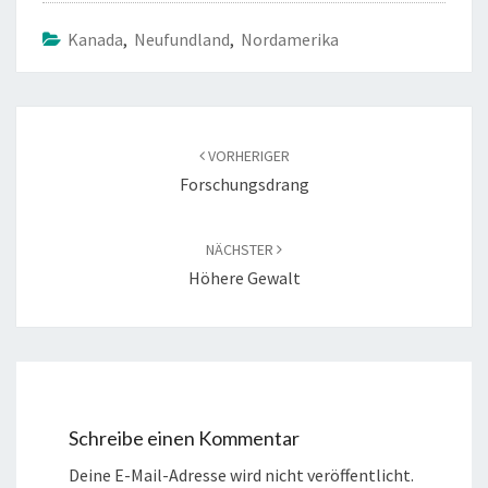
o
er
o
Kanada
,
Neufundland
,
Nordamerika
k
Beitragsnavigation
VORHERIGER
Forschungsdrang
NÄCHSTER
Höhere Gewalt
Schreibe einen Kommentar
Deine E-Mail-Adresse wird nicht veröffentlicht.