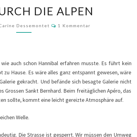
QUER
URCH DIE ALPEN
DURCH
DIE
Kommentare
Carine Dessemontet
1 Kommentar
ALPEN
 wie auch schon Hannibal erfahren musste. Es führt kein
bt zu Hause. Es wäre alles ganz entspannt gewesen, wäre
Galerie gekracht. Und befände sich besagte Galerie nicht
s Grossen Sankt Bernhard. Beim freitäglichen Apéro, das
uten sollte, kommt eine leicht gereizte Atmosphäre auf.
leichen Welle.
deutig. Die Strasse ist gesperrt. Wir müssen den Umweg