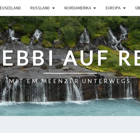
EUSEELAND
RUSSLAND
NORDAMERIKA
EUROPA
ÜB
BEBBI AUF R
MIT EM MEENZER UNTERWEGS