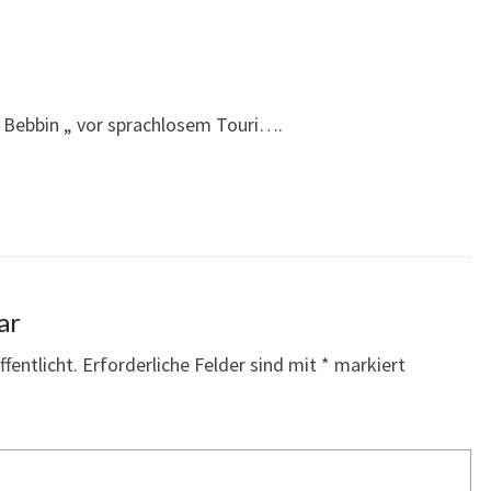
d Bebbin „ vor sprachlosem Touri….
ar
fentlicht.
Erforderliche Felder sind mit
*
markiert