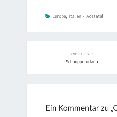
ce
wi
b
tt
o
er
Europa
,
Italien - Aostatal
o
k
Beitragsnavigation
VORHERIGER
Schnupperurlaub
Ein Kommentar zu „
Q