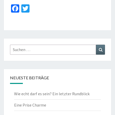
Fa
T
ce
wi
b
tt
o
er
o
k
Suchen
Suchen
nach:
NEUESTE BEITRÄGE
Wie echt darf es sein? Ein letzter Rundblick
Eine Prise Charme