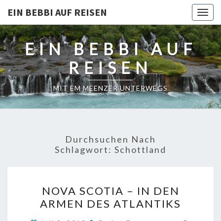
EIN BEBBI AUF REISEN
Togg
navig
EIN BEBBI AUF
REISEN
MIT EM MEENZER UNTERWEGS
Durchsuchen Nach
Schlagwort:
Schottland
NOVA
NOVA SCOTIA – IN DEN
SCOTIA
ARMEN DES ATLANTIKS
–
IN
Kommen