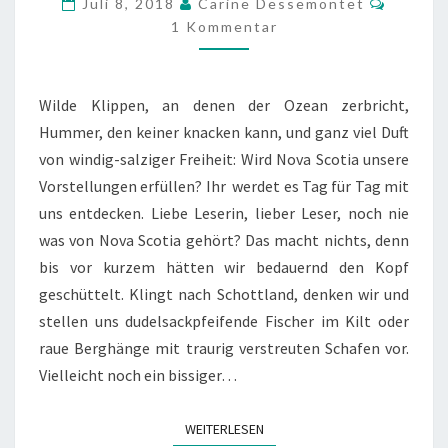
Juli 8, 2018
Carine Dessemontet
DEN
1 Kommentar
ARMEN
DES
Wilde Klippen, an denen der Ozean zerbricht,
ATLANTIKS
Hummer, den keiner knacken kann, und ganz viel Duft
von windig-salziger Freiheit: Wird Nova Scotia unsere
Vorstellungen erfüllen? Ihr werdet es Tag für Tag mit
uns entdecken. Liebe Leserin, lieber Leser, noch nie
was von Nova Scotia gehört? Das macht nichts, denn
bis vor kurzem hätten wir bedauernd den Kopf
geschüttelt. Klingt nach Schottland, denken wir und
stellen uns dudelsackpfeifende Fischer im Kilt oder
raue Berghänge mit traurig verstreuten Schafen vor.
Vielleicht noch ein bissiger…
WEITERLESEN
WEITERLESEN