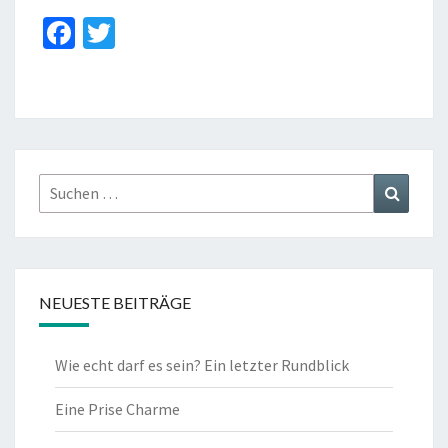
Fa
T
ce
wi
b
tt
o
er
o
k
Suchen
Suchen
nach:
NEUESTE BEITRÄGE
Wie echt darf es sein? Ein letzter Rundblick
Eine Prise Charme