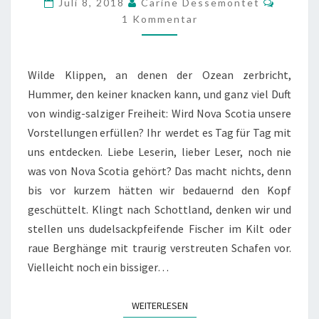
Juli 8, 2018
Carine Dessemontet
DEN
1 Kommentar
ARMEN
DES
Wilde Klippen, an denen der Ozean zerbricht,
ATLANTIKS
Hummer, den keiner knacken kann, und ganz viel Duft
von windig-salziger Freiheit: Wird Nova Scotia unsere
Vorstellungen erfüllen? Ihr werdet es Tag für Tag mit
uns entdecken. Liebe Leserin, lieber Leser, noch nie
was von Nova Scotia gehört? Das macht nichts, denn
bis vor kurzem hätten wir bedauernd den Kopf
geschüttelt. Klingt nach Schottland, denken wir und
stellen uns dudelsackpfeifende Fischer im Kilt oder
raue Berghänge mit traurig verstreuten Schafen vor.
Vielleicht noch ein bissiger…
WEITERLESEN
WEITERLESEN