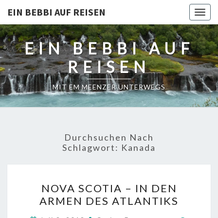
EIN BEBBI AUF REISEN
Togg
navig
EIN BEBBI AUF
REISEN
MIT EM MEENZER UNTERWEGS
Durchsuchen Nach
Schlagwort:
Kanada
NOVA
NOVA SCOTIA – IN DEN
SCOTIA
ARMEN DES ATLANTIKS
–
IN
Kommen