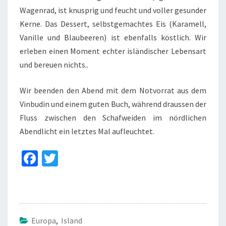
Wagenrad, ist knusprig und feucht und voller gesunder
Kerne. Das Dessert, selbstgemachtes Eis (Karamell,
Vanille und Blaubeeren) ist ebenfalls köstlich. Wir
erleben einen Moment echter isländischer Lebensart
und bereuen nichts..
Wir beenden den Abend mit dem Notvorrat aus dem
Vinbudin und einem guten Buch, während draussen der
Fluss zwischen den Schafweiden im nördlichen
Abendlicht ein letztes Mal aufleuchtet.
Fa
T
ce
wi
b
tt
o
er
o
Europa
,
Island