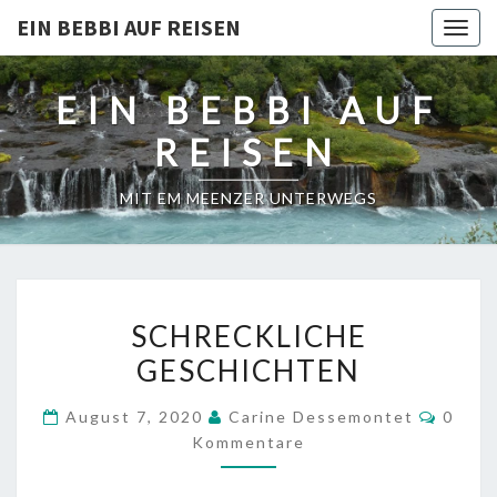
EIN BEBBI AUF REISEN
Togg
navig
EIN BEBBI AUF
REISEN
MIT EM MEENZER UNTERWEGS
SCHRECKLICHE
SCHRECKLICHE
GESCHICHTEN
GESCHICHTEN
Komme
August 7, 2020
Carine Dessemontet
0
Kommentare