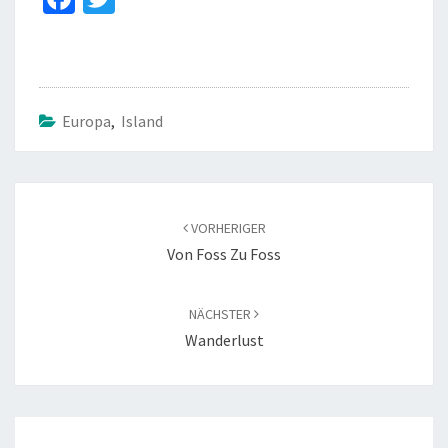
ce
wi
b
tt
o
er
o
Europa
,
Island
k
Beitragsnavigation
VORHERIGER
Von Foss Zu Foss
NÄCHSTER
Wanderlust