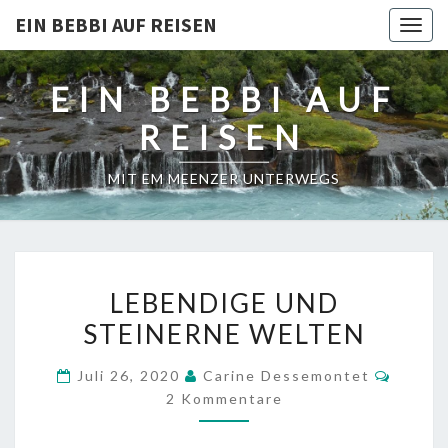
EIN BEBBI AUF REISEN
Togg
navig
EIN BEBBI AUF
REISEN
MIT EM MEENZER UNTERWEGS
LEBENDIGE
LEBENDIGE UND
UND
STEINERNE WELTEN
STEINERNE
WELTEN
Komme
Juli 26, 2020
Carine Dessemontet
2 Kommentare