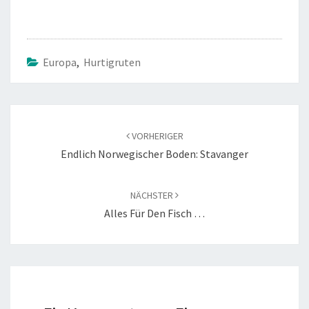
b
tt
o
er
o
Europa
,
Hurtigruten
k
Beitragsnavigation
VORHERIGER
Endlich Norwegischer Boden: Stavanger
NÄCHSTER
Alles Für Den Fisch …