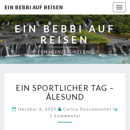
EIN BEBBI AUF REISEN
Togg
navig
EIN BEBBI AUF
REISEN
MIT EM MEENZER UNTERWEGS
EIN
EIN SPORTLICHER TAG –
SPORTLICHER
ÅLESUND
TAG
–
Komm
Oktober 6, 2025
Carine Dessemontet
ÅLESUND
1 Kommentar