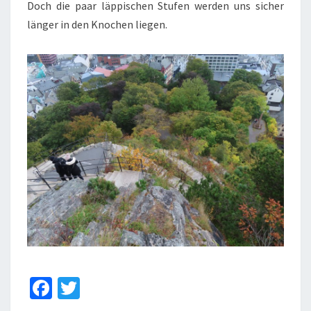
Doch die paar läppischen Stufen werden uns sicher
länger in den Knochen liegen.
Fa
T
ce
wi