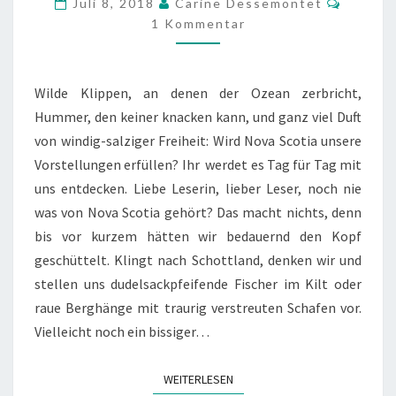
Juli 8, 2018
Carine Dessemontet
DEN
1 Kommentar
ARMEN
DES
Wilde Klippen, an denen der Ozean zerbricht,
ATLANTIKS
Hummer, den keiner knacken kann, und ganz viel Duft
von windig-salziger Freiheit: Wird Nova Scotia unsere
Vorstellungen erfüllen? Ihr werdet es Tag für Tag mit
uns entdecken. Liebe Leserin, lieber Leser, noch nie
was von Nova Scotia gehört? Das macht nichts, denn
bis vor kurzem hätten wir bedauernd den Kopf
geschüttelt. Klingt nach Schottland, denken wir und
stellen uns dudelsackpfeifende Fischer im Kilt oder
raue Berghänge mit traurig verstreuten Schafen vor.
Vielleicht noch ein bissiger…
WEITERLESEN
WEITERLESEN