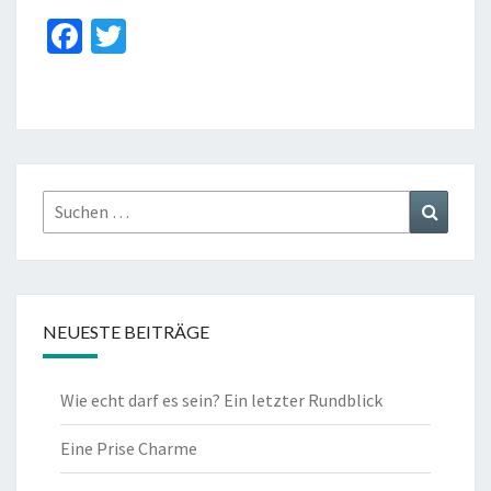
Fa
T
ce
wi
b
tt
o
er
o
k
Suchen
Suchen
nach:
NEUESTE BEITRÄGE
Wie echt darf es sein? Ein letzter Rundblick
Eine Prise Charme