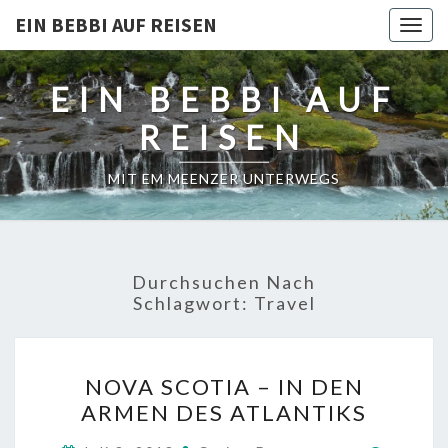
EIN BEBBI AUF REISEN
Togg
navig
EIN BEBBI AUF
REISEN
MIT EM MEENZER UNTERWEGS
Durchsuchen Nach
Schlagwort:
Travel
NOVA
NOVA SCOTIA – IN DEN
SCOTIA
ARMEN DES ATLANTIKS
–
IN
Kommen