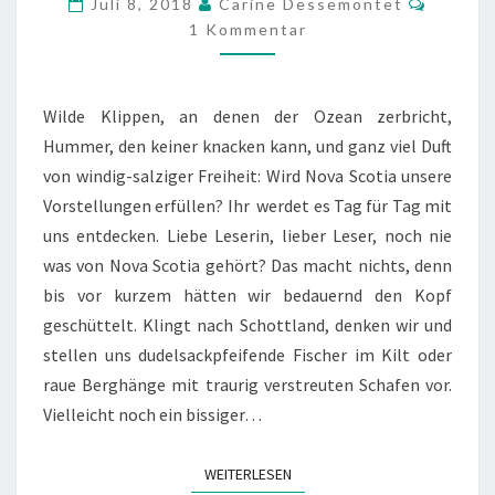
Juli 8, 2018
Carine Dessemontet
DEN
1 Kommentar
ARMEN
DES
Wilde Klippen, an denen der Ozean zerbricht,
ATLANTIKS
Hummer, den keiner knacken kann, und ganz viel Duft
von windig-salziger Freiheit: Wird Nova Scotia unsere
Vorstellungen erfüllen? Ihr werdet es Tag für Tag mit
uns entdecken. Liebe Leserin, lieber Leser, noch nie
was von Nova Scotia gehört? Das macht nichts, denn
bis vor kurzem hätten wir bedauernd den Kopf
geschüttelt. Klingt nach Schottland, denken wir und
stellen uns dudelsackpfeifende Fischer im Kilt oder
raue Berghänge mit traurig verstreuten Schafen vor.
Vielleicht noch ein bissiger…
WEITERLESEN
WEITERLESEN