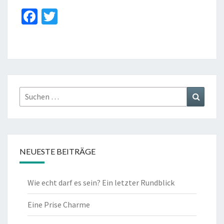
Fa
T
ce
wi
b
tt
o
er
o
k
Suchen
Suchen
nach:
NEUESTE BEITRÄGE
Wie echt darf es sein? Ein letzter Rundblick
Eine Prise Charme