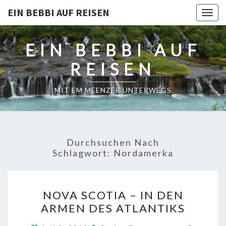
EIN BEBBI AUF REISEN
Togg
navig
EIN BEBBI AUF
REISEN
MIT EM MEENZER UNTERWEGS
Durchsuchen Nach
Schlagwort:
Nordamerka
NOVA
NOVA SCOTIA – IN DEN
SCOTIA
ARMEN DES ATLANTIKS
–
IN
Kommen