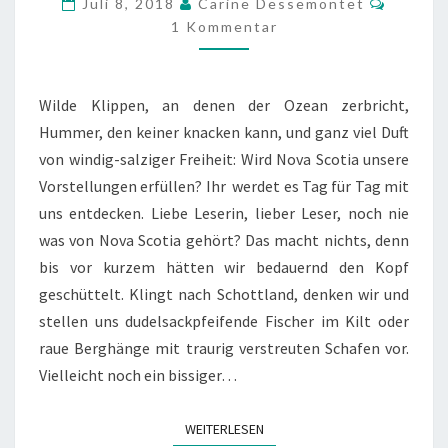
Juli 8, 2018
Carine Dessemontet
DEN
1 Kommentar
ARMEN
DES
Wilde Klippen, an denen der Ozean zerbricht,
ATLANTIKS
Hummer, den keiner knacken kann, und ganz viel Duft
von windig-salziger Freiheit: Wird Nova Scotia unsere
Vorstellungen erfüllen? Ihr werdet es Tag für Tag mit
uns entdecken. Liebe Leserin, lieber Leser, noch nie
was von Nova Scotia gehört? Das macht nichts, denn
bis vor kurzem hätten wir bedauernd den Kopf
geschüttelt. Klingt nach Schottland, denken wir und
stellen uns dudelsackpfeifende Fischer im Kilt oder
raue Berghänge mit traurig verstreuten Schafen vor.
Vielleicht noch ein bissiger…
WEITERLESEN
WEITERLESEN