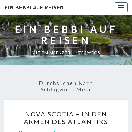
EIN BEBBI AUF REISEN
Togg
navig
EIN BEBBI AUF
REISEN
MIT EM MEENZER UNTERWEGS
Durchsuchen Nach
Schlagwort:
Meer
NOVA
NOVA SCOTIA – IN DEN
SCOTIA
ARMEN DES ATLANTIKS
–
IN
Kommen