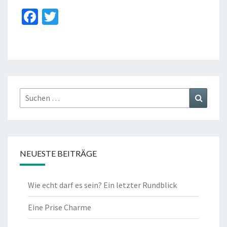
Fa
T
ce
wi
b
tt
o
er
o
k
Suchen
Suchen
nach:
NEUESTE BEITRÄGE
Wie echt darf es sein? Ein letzter Rundblick
Eine Prise Charme