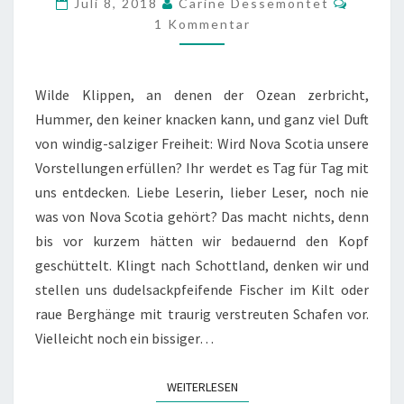
Juli 8, 2018
Carine Dessemontet
DEN
1 Kommentar
ARMEN
DES
Wilde Klippen, an denen der Ozean zerbricht,
ATLANTIKS
Hummer, den keiner knacken kann, und ganz viel Duft
von windig-salziger Freiheit: Wird Nova Scotia unsere
Vorstellungen erfüllen? Ihr werdet es Tag für Tag mit
uns entdecken. Liebe Leserin, lieber Leser, noch nie
was von Nova Scotia gehört? Das macht nichts, denn
bis vor kurzem hätten wir bedauernd den Kopf
geschüttelt. Klingt nach Schottland, denken wir und
stellen uns dudelsackpfeifende Fischer im Kilt oder
raue Berghänge mit traurig verstreuten Schafen vor.
Vielleicht noch ein bissiger…
WEITERLESEN
WEITERLESEN