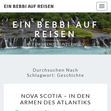
EIN BEBBI AUF REISEN
Togg
navig
EIN BEBBI AUF
REISEN
MIT EM MEENZER UNTERWEGS
Durchsuchen Nach
Schlagwort:
Geschichte
NOVA
NOVA SCOTIA – IN DEN
SCOTIA
ARMEN DES ATLANTIKS
–
IN
Kommen