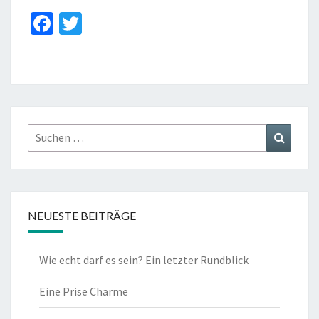
Fa
T
ce
wi
b
tt
o
er
o
k
Suchen
Suchen
nach:
NEUESTE BEITRÄGE
Wie echt darf es sein? Ein letzter Rundblick
Eine Prise Charme