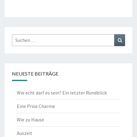
ce
wi
b
tt
o
er
o
k
Suchen
Suchen
nach:
NEUESTE BEITRÄGE
Wie echt darf es sein? Ein letzter Rundblick
Eine Prise Charme
Wie zu Hause
Auszeit