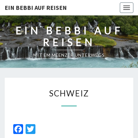
EIN BEBBI AUF REISEN
Togg
navig
EIN BEBBI AUF
REISEN
MIT EM MEENZER UNTERWEGS
SCHWEIZ
SCHWEIZ
Fa
T