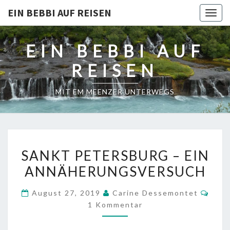
EIN BEBBI AUF REISEN
Togg
navig
EIN BEBBI AUF
REISEN
MIT EM MEENZER UNTERWEGS
SANKT
SANKT PETERSBURG – EIN
PETERSBURG
ANNÄHERUNGSVERSUCH
–
EIN
Komm
August 27, 2019
Carine Dessemontet
ANNÄHERUNGSVERSUCH
1 Kommentar