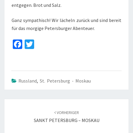
entgegen. Brot und Salz.
Ganz sympathisch! Wir lächeln zurück und sind bereit
für das morgige Petersburger Abenteuer.
Fa
T
ce
wi
b
tt
o
er
o
Russland
,
St. Petersburg - Moskau
k
Beitragsnavigation
VORHERIGER
SANKT PETERSBURG – MOSKAU