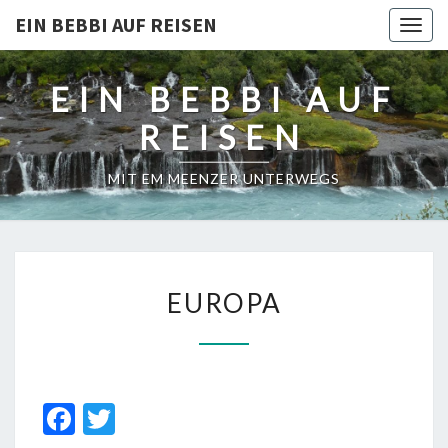
EIN BEBBI AUF REISEN
Togg
navig
EIN BEBBI AUF
REISEN
MIT EM MEENZER UNTERWEGS
EUROPA
EUROPA
Fa
T