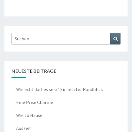
ce
wi
b
tt
o
er
o
k
Suchen
Suchen
nach:
NEUESTE BEITRÄGE
Wie echt darf es sein? Ein letzter Rundblick
Eine Prise Charme
Wie zu Hause
Auszeit